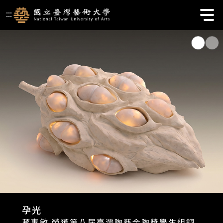
國立臺灣藝術大學校首頁 | 首頁
:::
孕光
蔣惠敏 榮獲第八屆臺灣陶藝金陶獎學生組銅