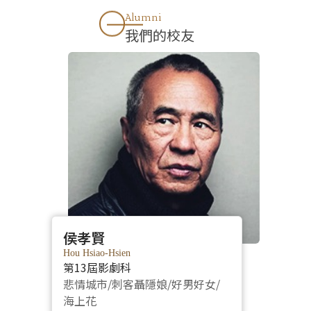
Alumni
我們的校友
侯孝賢
Hou Hsiao-Hsien
第13屆影劇科
悲情城市/刺客聶隱娘/好男好女/
海上花